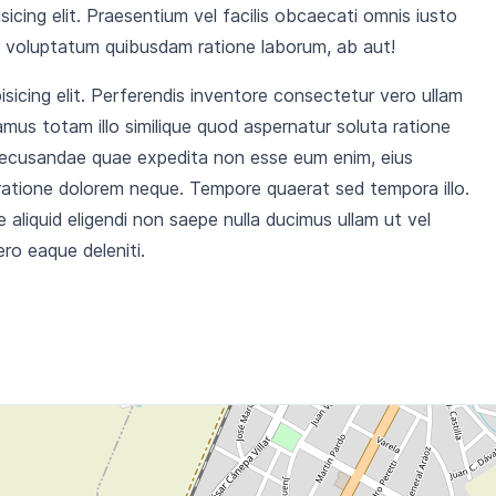
icing elit. Praesentium vel facilis obcaecati omnis iusto
r voluptatum quibusdam ratione laborum, ab aut!
sicing elit. Perferendis inventore consectetur vero ullam
mus totam illo similique quod aspernatur soluta ratione
recusandae quae expedita non esse eum enim, eius
ratione dolorem neque. Tempore quaerat sed tempora illo.
aliquid eligendi non saepe nulla ducimus ullam ut vel
ro eaque deleniti.